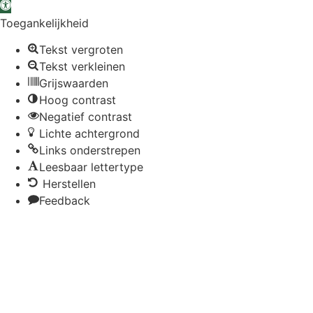
Toolbar openen
Toegankelijkheid
Tekst vergroten
Tekst verkleinen
Grijswaarden
Hoog contrast
Negatief contrast
Lichte achtergrond
Links onderstrepen
Leesbaar lettertype
Herstellen
Feedback