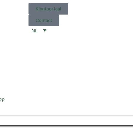
Klantportaal
Contact
NL
op